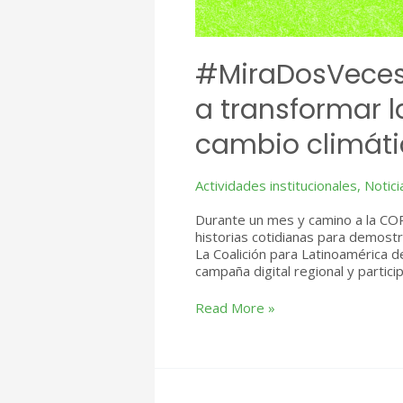
#MiraDosVeces:
a transformar l
cambio climáti
Actividades institucionales
,
Notici
Durante un mes y camino a la CO
historias cotidianas para demostr
La Coalición para Latinoamérica 
campaña digital regional y partic
#MiraDosVeces:
Read More »
la
campaña
que
invita
a