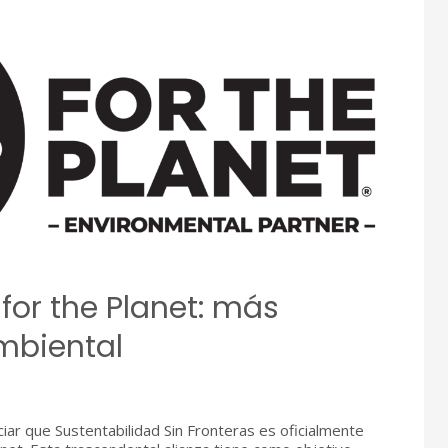
 for the Planet: más
biental
r que Sustentabilidad Sin Fronteras es oficialmente