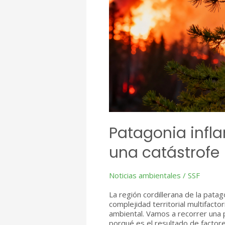
Patagonia infl
una catástrofe
Noticias ambientales
/
SSF
La región cordillerana de la pata
complejidad territorial multifact
ambiental. Vamos a recorrer una 
porqué es el resultado de factores