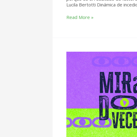
Lucila Bertotti Dinámica de incedi
Patagonia
Read More »
inflamable:
cómo
se
fabrica
una
catástrofe