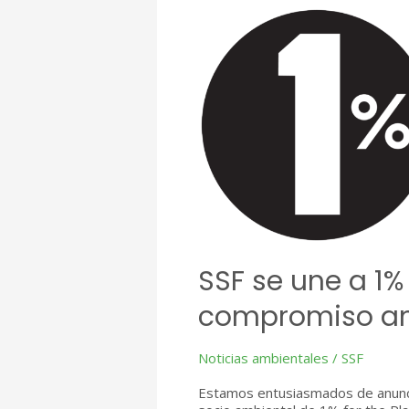
transformar
la
conversación
sobre
el
cambio
climático
en
América
Latina
SSF se une a 1%
compromiso am
Noticias ambientales
/
SSF
Estamos entusiasmados de anuncia