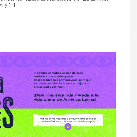
os y […]