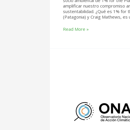
socio ambiental de 1% for the Pla
amplificar nuestro compromiso am
sustentabilidad. ¿Qué es 1% for 
(Patagonia) y Craig Mathews, es 
SSF
Read More »
se
une
a
1%
for
the
Planet:
más
compromiso
ambiental