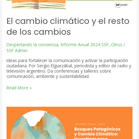
El cambio climático y el resto
de los cambios
Despertando la conciencia
,
Informe Anual 2024 SSF
,
Otros
/
SSF Admin
Ideas para fortalecer la comunicación y activar la participación
ciudadana. Por Sergio Elguezábal, periodista y editor de radio y
televisión argentino. Da conferencias y talleres sobre
comunicación, ambiente y sustentabilidad.
El
Read More »
cambio
climático
y
el
resto
de
los
cambios