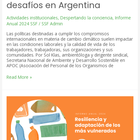
desafíos en Argentina
Actividades institucionales
,
Despertando la conciencia
,
Informe
Anual 2024 SSF
/
SSF Admin
Las políticas destinadas a cumplir los compromisos
internacionales en materia de cambio climático suelen impactar
en las condiciones laborales y la calidad de vida de los
trabajadores, trabajadoras, sus organizaciones y sus
comunidades. Por Sol Klas, ambientóloga y dirigente sindical,
Secretaria Nacional de Ambiente y Desarrollo Sostenible en
APOC (Asociación del Personal de los Organismos de
Transición
Read More »
Justa
y
Justicia
Climática:
los
principales
desafíos
en
Argentina