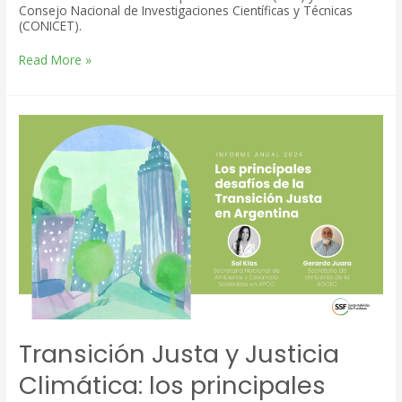
Consejo Nacional de Investigaciones Científicas y Técnicas
(CONICET).
Bosques
Read More »
patagónicos
y
cambio
climático:
investigar
para
conservar
Transición Justa y Justicia
Climática: los principales