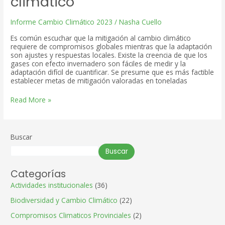
climático
Informe Cambio Climático 2023
/
Nasha Cuello
Es común escuchar que la mitigación al cambio climático
requiere de compromisos globales mientras que la adaptación
son ajustes y respuestas locales. Existe la creencia de que los
gases con efecto invernadero son fáciles de medir y la
adaptación difícil de cuantificar. Se presume que es más factible
establecer metas de mitigación valoradas en toneladas
Pérdidas
Read More »
y
daños,
el
rostro
Buscar
humano
del
Buscar
cambio
climático
Categorías
Actividades institucionales
(36)
Biodiversidad y Cambio Climático
(22)
Compromisos Climaticos Provinciales
(2)