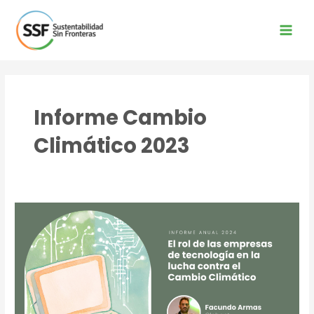
Ir
al
contenido
Main
Men
Informe Cambio
Climático 2023