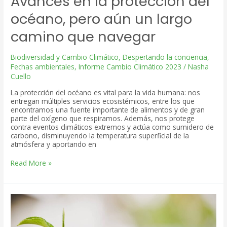
Avances en la protección del
océano, pero aún un largo
camino que navegar
Biodiversidad y Cambio Climático
,
Despertando la conciencia
,
Fechas ambientales
,
Informe Cambio Climático 2023
/
Nasha
Cuello
La protección del océano es vital para la vida humana: nos
entregan múltiples servicios ecosistémicos, entre los que
encontramos una fuente importante de alimentos y de gran
parte del oxígeno que respiramos. Además, nos protege
contra eventos climáticos extremos y actúa como sumidero de
carbono, disminuyendo la temperatura superficial de la
atmósfera y aportando en
Avances
Read More »
en
la
protección
del
océano,
pero
aún