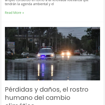
tendrán la agenda ambiental y el
Repensar
Read More »
la
arquitectura
financiera
internacional
para
enfrentar
los
desafíos
del
desarrollo
sostenible
Pérdidas y daños, el rostro
humano del cambio