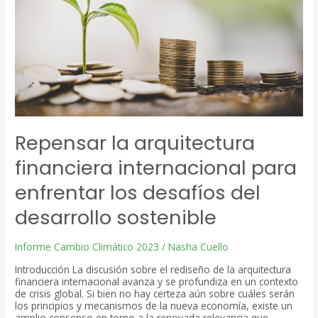
un
largo
camino
que
navegar
Repensar la arquitectura
financiera internacional para
enfrentar los desafíos del
desarrollo sostenible
Informe Cambio Climático 2023
/
Nasha Cuello
Introducción La discusión sobre el rediseño de la arquitectura
financiera internacional avanza y se profundiza en un contexto
de crisis global. Si bien no hay certeza aún sobre cuáles serán
los principios y mecanismos de la nueva economía, existe un
amplio consenso en torno a la renovada relevancia que