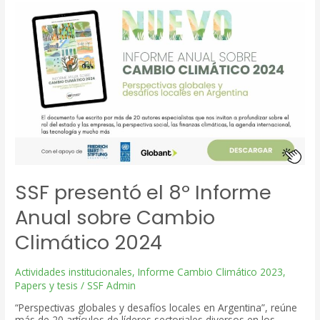
empresas
de
tecnología
en
la
lucha
contra
el
cambio
climático
SSF presentó el 8º Informe
Anual sobre Cambio
Climático 2024
Actividades institucionales
,
Informe Cambio Climático 2023
,
Papers y tesis
/
SSF Admin
“Perspectivas globales y desafíos locales en Argentina”, reúne
más de 20 artículos de líderes sectoriales diversos en los