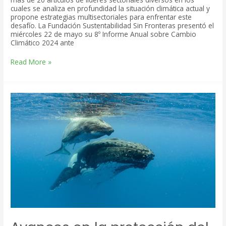
cuales se analiza en profundidad la situación climática actual y
propone estrategias multisectoriales para enfrentar este
desafío. La Fundación Sustentabilidad Sin Fronteras presentó el
miércoles 22 de mayo su 8º Informe Anual sobre Cambio
Climático 2024 ante
SSF
Read More »
presentó
el
8º
Informe
Anual
sobre
Cambio
Climático
2024