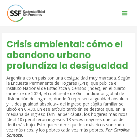
Ir
al
contenido
Main
Men
Crisis ambiental: cómo el
abandono urbano
profundiza la desigualdad
Argentina es un país con una desigualdad muy marcada. Según
la Encuesta Permanente de Hogares (EPH), que publica el
Instituto Nacional de Estadística y Censos (Indec), en el cuarto
trimestre de 2024, el coeficiente de Gini –indicador global de
distribución del ingreso, donde 0 representa igualdad absoluta
y 1, desigualdad absoluta– del ingreso per cápita familiar se
ubicó en 0,430. En ese artículo también se destaca que, en la
mediana de ingreso familiar per cápita, los hogares más ricos
(decil 10) percibieron ingresos 13 veces mayores que los del
decil más bajo. Esto quiere decir que
los más ricos son cada
vez más ricos, y los pobres cada vez más pobres.
Por Carolina
Somoza.