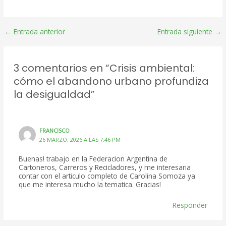
Post
←
Entrada anterior
Entrada siguiente
→
navigation
3 comentarios en “Crisis ambiental:
cómo el abandono urbano profundiza
la desigualdad”
FRANCISCO
26 MARZO, 2026 A LAS 7:46 PM
Buenas! trabajo en la Federacion Argentina de
Cartoneros, Carreros y Recicladores, y me interesaria
contar con el articulo completo de Carolina Somoza ya
que me interesa mucho la tematica. Gracias!
Responder