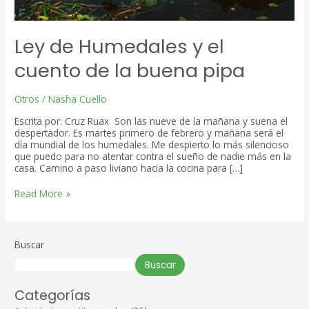
Ley de Humedales y el
cuento de la buena pipa
Otros
/
Nasha Cuello
Escrita por: Cruz Ruax Son las nueve de la mañana y suena el
despertador. Es martes primero de febrero y mañana será el
día mundial de los humedales. Me despierto lo más silencioso
que puedo para no atentar contra el sueño de nadie más en la
casa. Camino a paso liviano hacia la cocina para […]
Ley
Read More »
de
Humedales
y
el
Buscar
cuento
de
Buscar
la
buena
Categorías
pipa