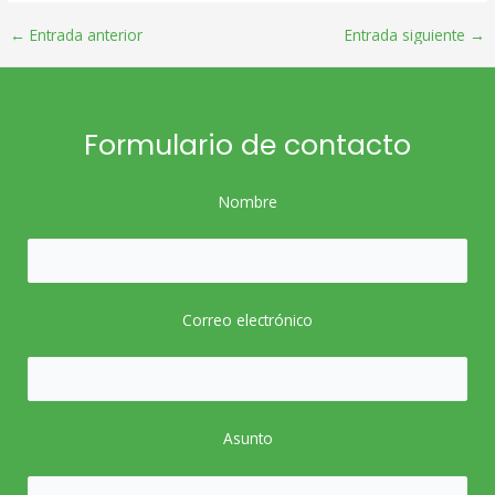
Post
←
Entrada anterior
Entrada siguiente
→
navigation
Formulario de contacto
Nombre
Correo electrónico
Asunto