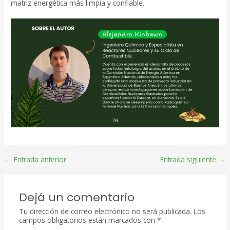
matriz energética más limpia y confiable.
Post
←
Entrada anterior
Entrada siguiente
→
navigation
Dejá un comentario
Tu dirección de correo electrónico no será publicada.
Los
campos obligatorios están marcados con
*